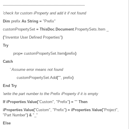
-----------------------------------------------------------------------
'check for custom iProperty and add it if not found
Dim
prefix
As
String
=
"Prefix"
customPropertySet
=
ThisDoc
.
Document
.PropertySets.Item _
(
"Inventor User Defined Properties"
)
Try
prop
=
customPropertySet.Item
(
prefix
)
Catch
' Assume error means not found
customPropertySet.Add
(
"", prefix
)
End
Try
'write the part number to the Prefix iProperty if it is empty
If
iProperties
.
Value(
"Custom", "Prefix"
)
=
""
Then
iProperties
.
Value(
"Custom", "Prefix"
)
=
iProperties
.
Value(
"Project",
"Part Number"
)
&
"_"
Else