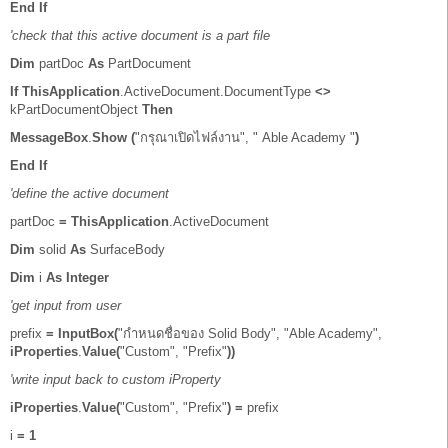
End
If
'check that this active document is a part file
Dim
partDoc
As
PartDocument
If
ThisApplication
.ActiveDocument.DocumentType
<>
kPartDocumentObject
Then
MessageBox
.
Show
(
"กรุณาเปิดไฟล์งาน", " Able Academy "
)
End
If
'define the active document
partDoc
=
ThisApplication
.ActiveDocument
Dim
solid
As
SurfaceBody
Dim
i
As
Integer
'get input from user
prefix
=
InputBox(
"กำหนดชื่อของ Solid Body", "Able Academy",
iProperties
.
Value(
"Custom", "Prefix"
))
'write input back to custom iProperty
iProperties
.
Value(
"Custom", "Prefix"
)
=
prefix
i
=
1