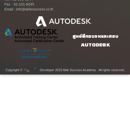
Fax. : 02-101-9245
Email : info@ablesuccess.co.th
ศูนย์ฝึกอบรมและสอบ
AUTODESK
Copyright ©
Developer 2015 Able Success Academy . All rights reserved.