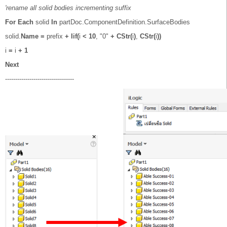
'rename all solid bodies incrementing suffix
For
Each
solid
In
partDoc.ComponentDefinition.SurfaceBodies
solid.
Name
=
prefix
+
Iif(
i
<
10
, "0"
+
CStr(
i
)
,
CStr(
i
))
i
=
i
+
1
Next
----------------------------------