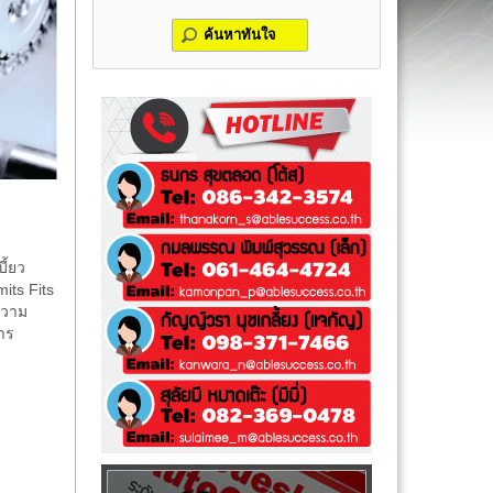
ค้นหาทันใจ
ี้ยว
ts Fits
ความ
าร