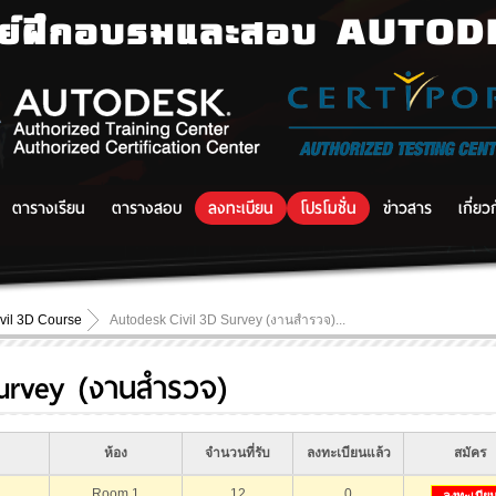
นย์ฝึกอบรมและสอบ AUTO
ตารางเรียน
ตารางสอบ
ลงทะเบียน
โปรโมชั่น
ข่าวสาร
เกี่ยว
vil 3D Course
Autodesk Civil 3D Survey (งานสำรวจ)...
urvey (งานสำรวจ)
ห้อง
จำนวนที่รับ
ลงทะเบียนแล้ว
สมัคร
Room 1
12
0