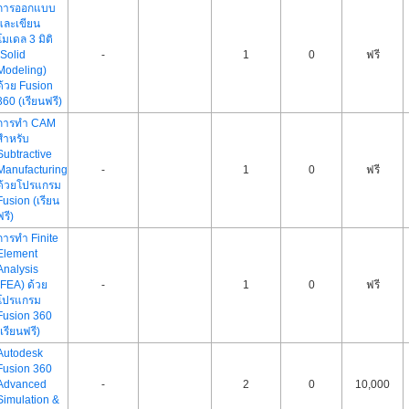
การออกแบบ
และเขียน
โมเดล 3 มิติ
(Solid
-
1
0
ฟรี
Modeling)
ด้วย Fusion
360 (เรียนฟรี)
การทำ CAM
สำหรับ
Subtractive
Manufacturing
-
1
0
ฟรี
ด้วยโปรแกรม
Fusion (เรียน
ฟรี)
การทำ Finite
Element
Analysis
(FEA) ด้วย
-
1
0
ฟรี
โปรแกรม
Fusion 360
(เรียนฟรี)
Autodesk
Fusion 360
Advanced
-
2
0
10,000
Simulation &