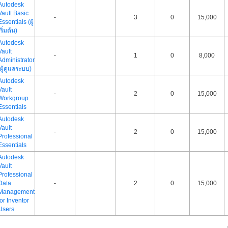
Autodesk
Vault Basic
-
3
0
15,000
Essentials (ผู้
เริ่มต้น)
Autodesk
Vault
-
1
0
8,000
Administrator
(ผู้ดูแลระบบ)
Autodesk
Vault
-
2
0
15,000
Workgroup
Essentials
Autodesk
Vault
-
2
0
15,000
Professional
Essentials
Autodesk
Vault
Professional
Data
-
2
0
15,000
Management
for Inventor
Users